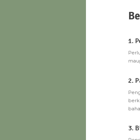
Be
1. 
Perl
maup
2. 
Peng
berk
baha
3. B
Pene