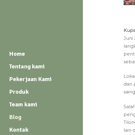
Kupa
Juni
lang
Home
pent
seba
Tentang kami
Loka
Pekerjaan Kami
dan 
Produk
sain
Team kami
Sala
peng
Blog
Tilo
Kontak
lain