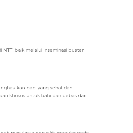
i NTT, baik melalui inseminasi buatan
nghasilkan babi yang sehat dan
kan khusus untuk babi dan bebas dari
cegah masuknya penyakit menular pada