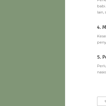
babi
lain
4. 
Kese
peny
5. 
Perl
nasio